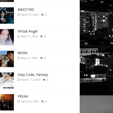
MAESTRO
April 29, 2024
0
Virtual Angel
May 31, 2024
0
WORK
May 31, 2024
0
Sexy Code, Fantasy
March 11, 2024
0
FREAK
April 24, 2024
0