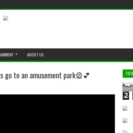
TAINMENT
ABOUT US
es go to an amusement park🎡💕
TOT
2