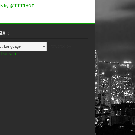
s by @IIIIIIIIHOT
LATE
Powered by
Translate