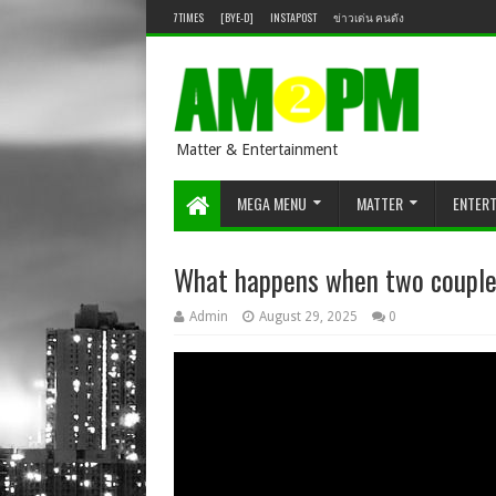
7TIMES
[BYE-D]
INSTAPOST
ข่าวเด่น คนดัง
Matter & Entertainment
MEGA MENU
MATTER
ENTER
What happens when two coupl
Admin
August 29, 2025
0