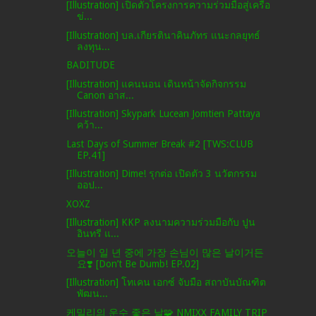
[Illustration] เปิดตัวโครงการความร่วมมือสู่เครือ
ข่...
[Illustration] บล.เกียรตินาคินภัทร แนะกลยุทธ์
ลงทุน...
BADITUDE
[Illustration] แคนนอน เดินหน้าจัดกิจกรรม
Canon อาส...
[Illustration] Skypark Lucean Jomtien Pattaya
คว้า...
Last Days of Summer Break #2 [TWS:CLUB
EP.41]
[Illustration] Dime! รุกต่อ เปิดตัว 3 นวัตกรรม
ออป...
XOXZ
[Illustration] KKP ลงนามความร่วมมือกับ ปูน
อินทรี แ...
오늘이 일 년 중에 가장 손님이 많은 날이거든
요❣️ [Don’t Be Dumb! EP.02]
[Illustration] โทเคน เอกซ์ จับมือ สถาบันบัณฑิต
พัฒน...
케밀리의 운수 좋은 날🧩 NMIXX FAMILY TRIP