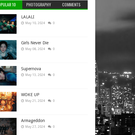
PULAR 10
PHOTOGRAPHY
COMMENTS
LALALI
May 10, 2024
0
Girls Never Die
May 08, 2024
0
Supernova
May 13, 2024
0
WOKE UP
May 21, 2024
0
Armageddon
May 27, 2024
0