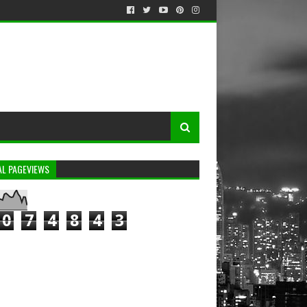
AL PAGEVIEWS
0
7
4
8
4
3