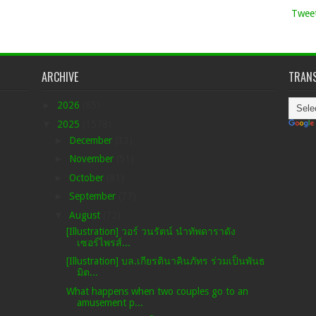
Tweet
ARCHIVE
TRANS
►
2026
(85)
▼
2025
(1578)
►
December
(33)
►
November
(51)
►
October
(81)
►
September
(77)
▼
August
(72)
[Illustration] วอร์ วนรัตน์ นำทัพดาราดัง
เซอร์ไพรส์...
[Illustration] บล.เกียรตินาคินภัทร ร่วมเป็นพันธ
มิต...
What happens when two couples go to an
amusement p...