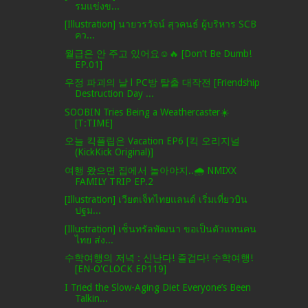
รมแข่งข...
[Illustration] นายวรวัจน์ สุวคนธ์ ผู้บริหาร SCB
คว...
월급은 안 주고 있어요☺🔥 [Don’t Be Dumb!
EP.01]
우정 파괴의 날 l PC방 탈출 대작전 [Friendship
Destruction Day ...
SOOBIN Tries Being a Weathercaster☀️
[T:TIME]
오늘 킥플립은 Vacation EP6 [킥 오리지널
(KickKick Original)]
여행 왔으면 집에서 놀아야지..🌧️ NMIXX
FAMILY TRIP EP.2
[Illustration] เวียตเจ็ทไทยแลนด์ เริ่มเที่ยวบิน
ปฐม...
[Illustration] เซ็นทรัลพัฒนา ขอเป็นตัวแทนคน
ไทย ส่ง...
수학여행의 저녁 : 신난다! 즐겁다! 수학여행!
[EN-O'CLOCK EP119]
I Tried the Slow-Aging Diet Everyone’s Been
Talkin...