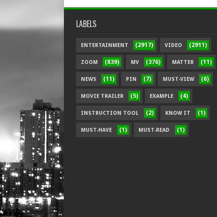
LABELS
(2917)
(2911)
ENTERTAINMENT
VIDEO
(839)
(376)
(11)
ZOOM
MV
MATTER
(11)
(7)
(6)
NEWS
PIN
MUST-VIEW
(5)
(4)
MOVIE TRAILER
EXAMPLE
(2)
(1)
INSTRUCTION TOOL
KNOW IT
(1)
(1)
MUST-HAVE
MUST-READ