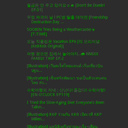
월급은 안 주고 있어요☺🔥 [Don’t Be Dumb!
EP.01]
우정 파괴의 날 l PC방 탈출 대작전 [Friendship
Destruction Day ...
SOOBIN Tries Being a Weathercaster☀️
[T:TIME]
오늘 킥플립은 Vacation EP6 [킥 오리지널
(KickKick Original)]
여행 왔으면 집에서 놀아야지..🌧️ NMIXX
FAMILY TRIP EP.2
[Illustration] เวียตเจ็ทไทยแลนด์ เริ่มเที่ยวบิน
ปฐม...
[Illustration] เซ็นทรัลพัฒนา ขอเป็นตัวแทนคน
ไทย ส่ง...
수학여행의 저녁 : 신난다! 즐겁다! 수학여행!
[EN-O'CLOCK EP119]
I Tried the Slow-Aging Diet Everyone’s Been
Talkin...
[Illustration] KKP ร่วมกับ KKR เปิดเวที KKP
Millen...
[Illustration] มูลนิธิเครือข่ายมะเร็ง–เพื่อน