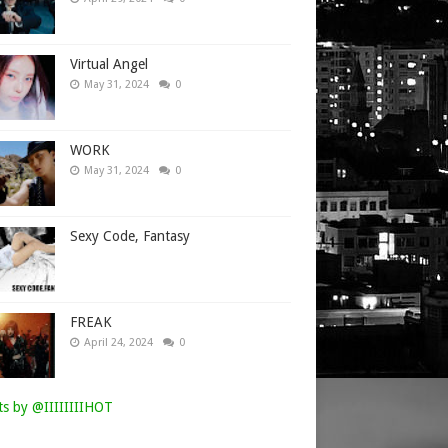
Virtual Angel
May 31, 2024
0
WORK
May 31, 2024
0
Sexy Code, Fantasy
FREAK
April 24, 2024
0
s by @IIIIIIIIHOT