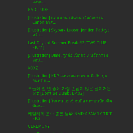
ลงทุน...
BADITUDE
[Illustration] แคนนอน เดินหน้าจัดกิจกรรม
Canon อาส...
[Illustration] Skypark Lucean Jomtien Pattaya
คว้า...
Last Days of Summer Break #2 [TWS:CLUB
EP.41]
[Illustration] Dime! รุกต่อ เปิดตัว 3 นวัตกรรม
ออป...
XOXZ
[Illustration] KKP ลงนามความร่วมมือกับ ปูน
อินทรี แ...
오늘이 일 년 중에 가장 손님이 많은 날이거든
요❣️ [Don’t Be Dumb! EP.02]
[Illustration] โทเคน เอกซ์ จับมือ สถาบันบัณฑิต
พัฒน...
케밀리의 운수 좋은 날🧩 NMIXX FAMILY TRIP
EP.3
CEREMONY