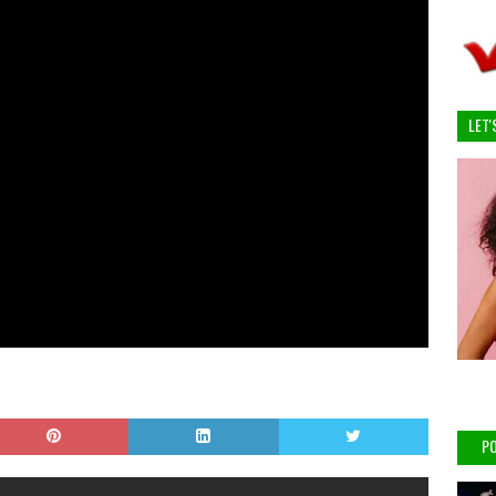
LET'
PO