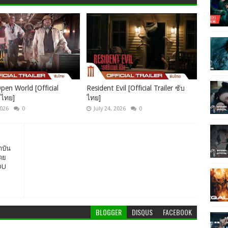
pen World [Official
Resident Evil [Official Trailer ซับ
บไทย]
ไทย]
2026
0
July 24, 2026
0
าบัน
ดย
OU
BLOGGER
DISQUS
FACEBOOK