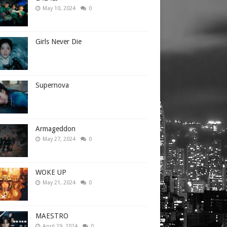
May 10, 2024
0
Girls Never Die
Supernova
Armageddon
May 27, 2024
0
WOKE UP
May 21, 2024
0
MAESTRO
April 29, 2024
0