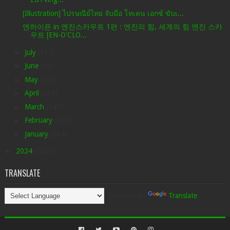
[Illustration] ไปรษณีย์ไทย จับมือ โทเคน เอกซ์ ขับเ...
엔하이픈 in 엔진스카우트 1편 : 엔진의 힘, 세계의 힘 엔진 스카
우트 [EN-O'CLO...
►
July
(132)
►
June
(91)
►
May
(129)
►
April
(269)
►
March
(143)
►
February
(236)
►
January
(264)
►
2024
(1601)
TRANSLATE
Powered by
Translate