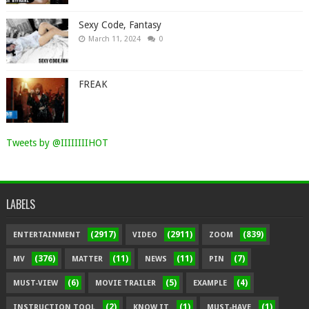
Sexy Code, Fantasy
March 11, 2024
0
FREAK
Tweets by @IIIIIIIIHOT
LABELS
(2917)
(2911)
(839)
ENTERTAINMENT
VIDEO
ZOOM
(376)
(11)
(11)
(7)
MV
MATTER
NEWS
PIN
(6)
(5)
(4)
MUST-VIEW
MOVIE TRAILER
EXAMPLE
(2)
(1)
(1)
INSTRUCTION TOOL
KNOW IT
MUST-HAVE