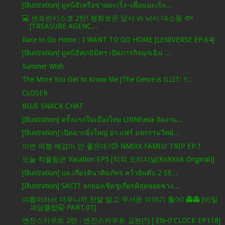
[Illustration] มูลนิธิเครือข่ายมะเร็ง–เพื่อนมะเร็ง...
💻 샌프란시스코 2탄! 평화로운 답사 vs 낚시 대소동 🐟
[TREASURE AGENC...
Race to Go Home : I WANT TO GO HOME [LENIVERSE EP.64]
[Illustration] มูลนิธิศุภนิมิตฯ เปิดภารกิจฉุกเฉิน ...
Summer Wish
The More You Get to Know Me [The Genre is ILLIT: Y...
CLOSER
BLUE SNACK CHAT
[Illustration] ครั้งแรกในเมืองไทย LIRNEasia จัดงาน...
[Illustration] เปิดฉากยิ่งใหญ่ อว.แฟร์ มหกรรมวิทย์...
이번 여행 예감이 안 좋은데?😓 NMIXX FAMILY TRIP EP.1
오늘 킥플립은 Vacation EP5 [킥킥 오리지널(KickKick Original)]
[Illustration] บล.เกียรตินาคินภัทร คว้าอันดับ 2 SE...
[Illustration] SACIT ยกย่องเชิดชูเกียรติสุดยอดช่าง...
여름이라서 더우니까 잔말 말고 무서운 이야기 틀어! 👻👻 [비밀
괴담클럽🤫 PART.01]
엔진스카우트 2편 : 엔진스카우트 교본(?) [ EN-O'CLOCK EP118]