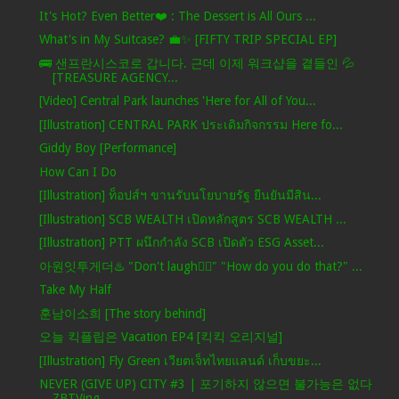
It's Hot? Even Better❤️ : The Dessert is All Ours ...
What's in My Suitcase? 💼✨ [FIFTY TRIP SPECIAL EP]
🚌 샌프란시스코로 갑니다. 근데 이제 워크샵을 곁들인 💦
[TREASURE AGENCY...
[Video] Central Park launches 'Here for All of You...
[Illustration] CENTRAL PARK ประเดิมกิจกรรม Here fo...
Giddy Boy [Performance]
How Can I Do
[Illustration] ท็อปส์ฯ ขานรับนโยบายรัฐ ยืนยันมีสิน...
[Illustration] SCB WEALTH เปิดหลักสูตร SCB WEALTH ...
[Illustration] PTT ผนึกกำลัง SCB เปิดตัว ESG Asset...
아원잇투게더♨️ "Don't laugh🙅‍♀️" "How do you do that?" ...
Take My Half
훈남이소희 [The story behind]
오늘 킥플립은 Vacation EP4 [킥킥 오리지널]
[Illustration] Fly Green เวียตเจ็ทไทยแลนด์ เก็บขยะ...
NEVER (GIVE UP) CITY #3 | 포기하지 않으면 불가능은 없다
ZBTVing...