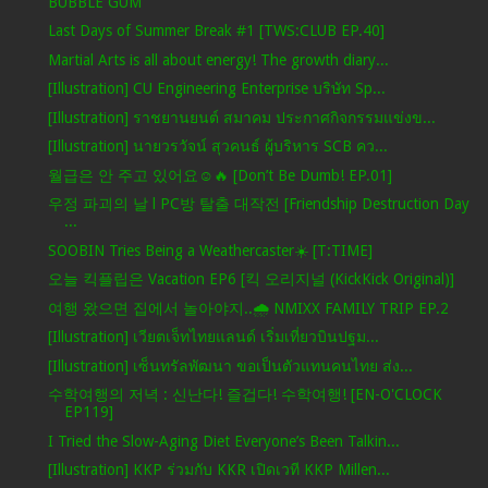
BUBBLE GUM
Last Days of Summer Break #1 [TWS:CLUB EP.40]
Martial Arts is all about energy! The growth diary...
[Illustration] CU Engineering Enterprise บริษัท Sp...
[Illustration] ราชยานยนต์ สมาคม ประกาศกิจกรรมแข่งข...
[Illustration] นายวรวัจน์ สุวคนธ์ ผู้บริหาร SCB คว...
월급은 안 주고 있어요☺🔥 [Don’t Be Dumb! EP.01]
우정 파괴의 날 l PC방 탈출 대작전 [Friendship Destruction Day
...
SOOBIN Tries Being a Weathercaster☀️ [T:TIME]
오늘 킥플립은 Vacation EP6 [킥 오리지널 (KickKick Original)]
여행 왔으면 집에서 놀아야지..🌧️ NMIXX FAMILY TRIP EP.2
[Illustration] เวียตเจ็ทไทยแลนด์ เริ่มเที่ยวบินปฐม...
[Illustration] เซ็นทรัลพัฒนา ขอเป็นตัวแทนคนไทย ส่ง...
수학여행의 저녁 : 신난다! 즐겁다! 수학여행! [EN-O'CLOCK
EP119]
I Tried the Slow-Aging Diet Everyone’s Been Talkin...
[Illustration] KKP ร่วมกับ KKR เปิดเวที KKP Millen...