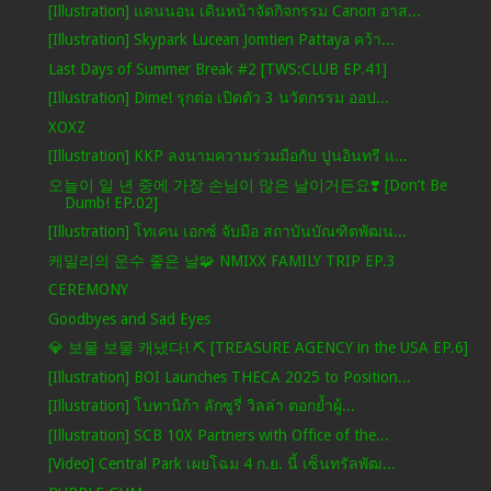
[Illustration] แคนนอน เดินหน้าจัดกิจกรรม Canon อาส...
[Illustration] Skypark Lucean Jomtien Pattaya คว้า...
Last Days of Summer Break #2 [TWS:CLUB EP.41]
[Illustration] Dime! รุกต่อ เปิดตัว 3 นวัตกรรม ออป...
XOXZ
[Illustration] KKP ลงนามความร่วมมือกับ ปูนอินทรี แ...
오늘이 일 년 중에 가장 손님이 많은 날이거든요❣️ [Don’t Be
Dumb! EP.02]
[Illustration] โทเคน เอกซ์ จับมือ สถาบันบัณฑิตพัฒน...
케밀리의 운수 좋은 날🧩 NMIXX FAMILY TRIP EP.3
CEREMONY
Goodbyes and Sad Eyes
💎 보물 보물 캐냈다! ⛏️ [TREASURE AGENCY in the USA EP.6]
[Illustration] BOI Launches THECA 2025 to Position...
[Illustration] โบทานิก้า ลักซูรี่ วิลล่า ตอกย้ำผู้...
[Illustration] SCB 10X Partners with Office of the...
[Video] Central Park เผยโฉม 4 ก.ย. นี้ เซ็นทรัลพัฒ...