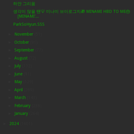
하얀 그리움
생각이 많을 땐💡 미나미 브이로그지🎁 MINAMI HBD TO ME🎂
[MINAMI’...
ParkSoHyun.SSS
►
November
(51)
►
October
(81)
►
September
(77)
►
August
(72)
►
July
(132)
►
June
(91)
►
May
(129)
►
April
(269)
►
March
(143)
►
February
(236)
►
January
(264)
►
2024
(1601)