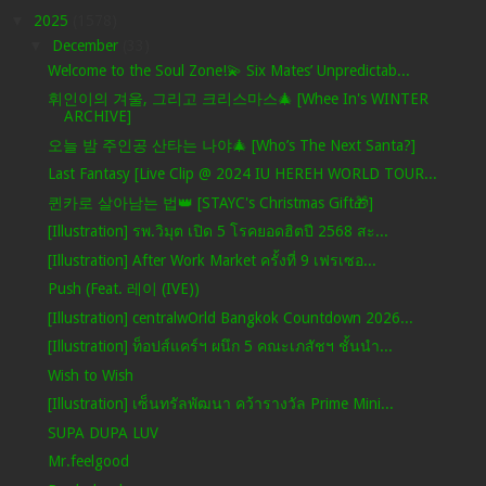
▼
2025
(1578)
▼
December
(33)
Welcome to the Soul Zone!💫 Six Mates’ Unpredictab...
휘인이의 겨울, 그리고 크리스마스🎄 [Whee In's WINTER
ARCHIVE]
오늘 밤 주인공 산타는 나야🎄 [Who’s The Next Santa?]
Last Fantasy [Live Clip @ 2024 IU HEREH WORLD TOUR...
퀸카로 살아남는 법👑 [STAYC's Christmas Gift🎁]
[Illustration] รพ.วิมุต เปิด 5 โรคยอดฮิตปี 2568 สะ...
[Illustration] After Work Market ครั้งที่ 9 เฟรเซอ...
Push (Feat. 레이 (IVE))
[Illustration] centralwOrld Bangkok Countdown 2026...
[Illustration] ท็อปส์แคร์ฯ ผนึก 5 คณะเภสัชฯ ชั้นนำ...
Wish to Wish
[Illustration] เซ็นทรัลพัฒนา คว้ารางวัล Prime Mini...
SUPA DUPA LUV
Mr.feelgood