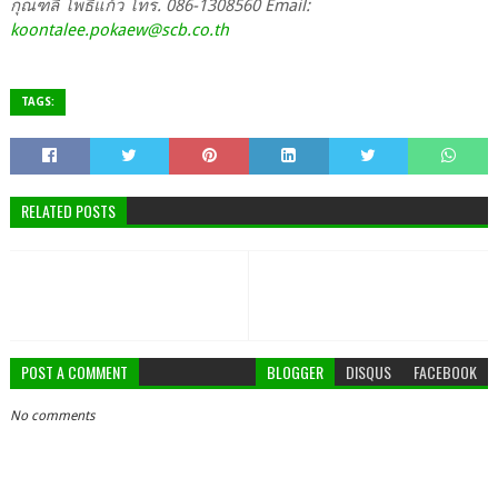
กุณฑลี โพธิ์แก้ว โทร. 086-1308560 Email:
koontalee.pokaew@scb.co.th
TAGS:
RELATED POSTS
POST A COMMENT
BLOGGER
DISQUS
FACEBOOK
No comments