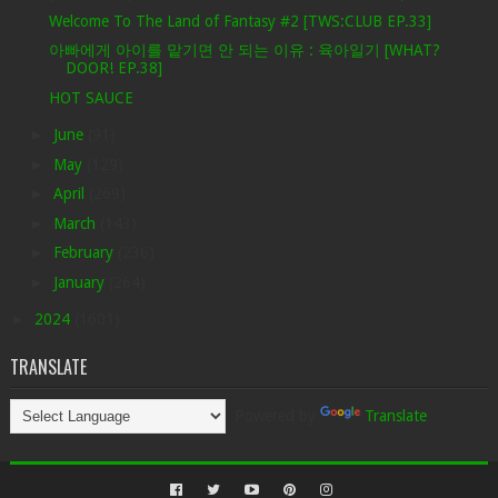
Welcome To The Land of Fantasy #2 [TWS:CLUB EP.33]
아빠에게 아이를 맡기면 안 되는 이유 : 육아일기 [WHAT?
DOOR! EP.38]
HOT SAUCE
►
June
(91)
►
May
(129)
►
April
(269)
►
March
(143)
►
February
(236)
►
January
(264)
►
2024
(1601)
TRANSLATE
Powered by
Translate