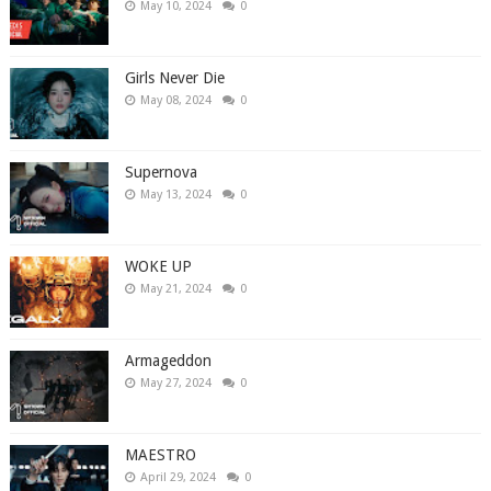
May 10, 2024
0
Girls Never Die
May 08, 2024
0
Supernova
May 13, 2024
0
WOKE UP
May 21, 2024
0
Armageddon
May 27, 2024
0
MAESTRO
April 29, 2024
0