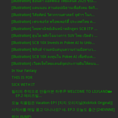
[Illustration] ฮอนด้า แอลพีจีเอ ไทยแลนด์ 2025 ขับเ...
[Illustration] แคนนอน สานต่อปณิธานเพื่อสังคม จัดกิ...
[Illustration] วิสัยทัศน์ วิศวกรรมศาสตร์ จุฬาฯ ในก...
[Illustration] เฟรเซอร์ส พร็อพเพอร์ตี้ ประเทศไทย ต...
[Illustration] ไทยพาณิชย์เดินหน้าหลักสูตร SCB ITP ...
[Illustration] ฮุนได พลิกโฉมวงการ SUV ไทย เปิดตัว ...
[Illustration] SCB 10X Invests in Pokee AI to Unlo...
[Illustration] ฟิลิปส์ ร่วมสนับสนุนความร่วมมือทางว...
[Illustration] SCB 10X ลงทุนใน Pokee AI เพื่อขับเค...
[Illustration] เวียตเจ็ทไทยแลนด์จุดประกายฝันให้คนน...
In Your Fantasy
THIS IS FOR
SICK WITH IT
릴리의 추억으로 만들어본 하루💭 WELCOME TO LILYLAND🏡
EP.2 메리즈빌...
오늘 킥플립은 Vacation EP1 [킥킥 오리지널(KickKick Original)]
사직서를 매일 품고 다니나요? 네. EP.3 오늘도 출근 [24EVNNE]
뛰어 (JUMP)