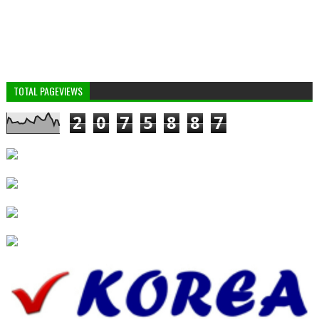
TOTAL PAGEVIEWS
2
0
7
5
8
8
7