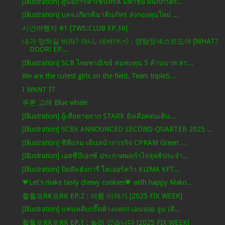
[Illustration] ศูนย์การค้าเซ็นทรัล มหาชัย ผนึกภาคร...
[Illustration] บลจ.เกียรตินาคินภัทร ส่งกองทุนใหม่ ...
시간여행자 #1 [TWS:CLUB EP.36]
내가 망하길 바라? 아니, 네버!🏃💨 : 명탐정넥스트도어 [WHAT?
DOOR! EP....
[Illustration] SCB ไทยพาณิชย์ สมทบทุน 5 ล้านบาท สร...
We are the cutest girls on the field, Team tripleS...
I WANT IT
푸른 고래 Blue whale
[Illustration] ผู้เสียหายจาก STARK ยังเดือดต่อเดิน...
[Illustration] SCBX ANNOUNCED SECOND-QUARTER 2025 ...
[Illustration] ซีพีแรม เดินหน้าภารกิจ CPRAM Green ...
[Illustration] เอสซีบีเอกซ์ ประกาศผลกำไรสุทธิประจำ...
[Illustration] ปิดดีลฮังการี ไฮเออร์คว้า KLIMA KFT...
💗Let's make tasty chewy cookies💗 with happy Makn...
췰췰포RK포RK EP.2 : 여름 이야기 [2025 FIX WEEK]
[Illustration] แฟนคลับกรี๊ดห้างแตก! เอนจอย จูน เดิ...
췰췰포RK포RK EP.1 : 놀러 갔습니다 [2025 FIX WEEK]