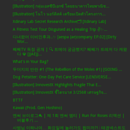
[Illustration] กลุ่มเอสซีบีเอกซ์ โดยธนาคารไทยพาณิช...
[Illustration] โนโว นอร์ดิสค์ เตรียมเปิดตัวโครงการ...
Xdinary Lab Secret Research Archive🗂️ [Xdinary Lab]
A Fitness Test Tour Disguised as a Healing Trip ✌✨...
다녀왔어 이비인후과..✨ [aespa (ae)company EP.02] [Dirty
Wor...
째째TV 독점 공개 | 🔍 트메야 궁금했지? 째째가 트레저 다 캐왔
다 💎 [JJAEJJ...
What's in Your Bag?
두더지의 반란 #1 (The Rebellion of the Moles #1) [GOING ...
Dog Petsitter: One-Day Pet Care Service [LENIVERSE...
[Illustration] InnovestX Highlights Fragile Thai E...
[Illustration] InnovestX ชี้ไตรมาส 3/2568 เศรษฐกิจ...
BTTF
Kawaii (Prod. Gen Hoshino)
엔써 브이로그🐬 | 제 1회 엔써 엠티 | Run For Roses 리액션 |
버블후기 ...
사범님 이짜나여… 화요일에 놀러가도 됩미까?! : 태권넥스트도