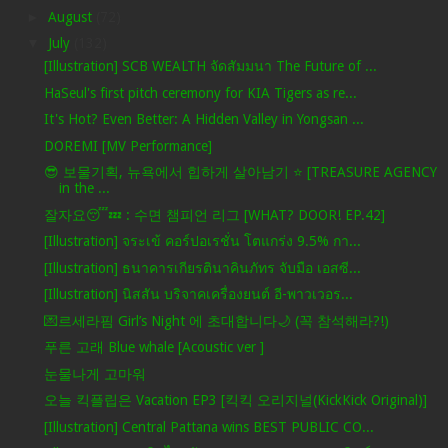
►
August
(72)
▼
July
(132)
[Illustration] SCB WEALTH จัดสัมมนา The Future of ...
HaSeul's first pitch ceremony for KIA Tigers as re...
It's Hot? Even Better: A Hidden Valley in Yongsan ...
DOREMI [MV Performance]
😎 보물기획, 뉴욕에서 힙하게 살아남기 ⭐️ [TREASURE AGENCY
in the ...
잘자요😴💤 : 수면 챔피언 리그 [WHAT? DOOR! EP.42]
[Illustration] จระเข้ คอร์ปอเรชั่น โตแกร่ง 9.5% กา...
[Illustration] ธนาคารเกียรตินาคินภัทร จับมือ เอสซี...
[Illustration] นิสสัน บริจาคเครื่องยนต์ อี-พาวเวอร...
💌르세라핌 Girl’s Night 에 초대합니다🌙 (꼭 참석해라?!)
푸른 고래 Blue whale [Acoustic ver ]
눈물나게 고마워
오늘 킥플립은 Vacation EP3 [킥킥 오리지널(KickKick Original)]
[Illustration] Central Pattana wins BEST PUBLIC CO...