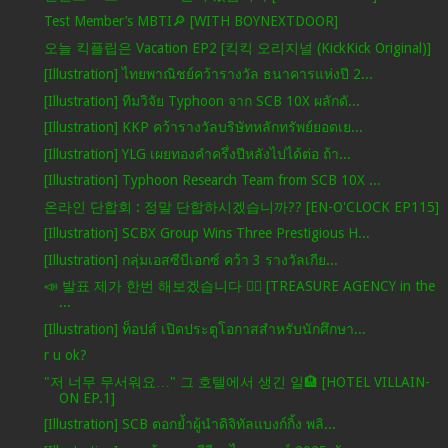
Test Member’s MBTI🔎 [WITH BOYNEXTDOOR]
오늘 킥플립은 Vacation EP2 [킥킥 오리지널 (KickKick Original)]
[Illustration] ไทยพาณิชย์คว้ารางวัล ธนาคารแห่งปี 2...
[Illustration] ทีมวิจัย Typhoon จาก SCB 10X ผลักดั...
[Illustration] KKP คว้ารางวัลบริษัทหลักทรัพย์ยอดเย...
[Illustration] YLG เผยทองคำครึ่งปีหลังไปได้ต่อ ถ้า...
[Illustration] Typhoon Research Team from SCB 10X ...
온라인 단합회 : 정말 단합하시겠습니까?? [EN-O'CLOCK EP115]
[Illustration] SCBX Group Wins Three Prestigious H...
[Illustration] กลุ่มเอสซีบีเอกซ์ คว้า 3 รางวัลเกีย...
📣 발표 제가 한번 해보겠습니다 🙋‍♂️ [TREASURE AGENCY in the
...
[Illustration] ท็อปส์ เปิดประตูโอกาสสำหรับนักศึกษา...
r u ok?
"저 너무 무서워요…" 그 호텔에서 생긴 일🏨 [HOTEL VILLAIN-
ON EP.1]
[Illustration] SCB ตอกย้ำผู้นำดิจิทัลแบงก์กิ้ง พลิ...