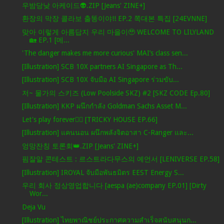
우밤당낮 아케이드👽.ZIP [Jeans' ZINE+]
환장의 막장 콜라보 출똥이야!! EP.2 쪽대본 특집 [24EVNNE]
맞아 이렇게 아름답지 우리 마을이🥹 WELCOME TO LILYLAND
🏡 EP.1 [메...
'The danger makes me more curious' MAI’s class sen...
[Illustration] SCB 10X partners AI Singapore as Th...
[Illustration] SCB 10X จับมือ AI Singapore ร่วมขับ...
저~ 물가의 스키즈 (Low Poolside SKZ) #2 [SKZ CODE Ep.80]
[Illustration] KKP ผนึกกำลัง Goldman Sachs Asset M...
Let's play forever🤸‍♀️ [TRICKY HOUSE EP.66]
[Illustration] แคนนอน ผนึกพลังจิตอาสา C-Ranger และ...
엉망잔칭 토론회👑.ZIP [Jeans' ZINE+]
핌잘알 콘테스트 : 르스트라다무스의 예언서 [LENIVERSE EP.58]
[Illustration] IROYAL จับมือพันธมิตร EEST Energy S...
우리 회사 정상영업합니다 [aespa (ae)company EP.01] [Dirty
Wor...
Deja Vu
[Illustration] ไทยพาณิชย์ประกาศความสำเร็จสนับสนุนก...