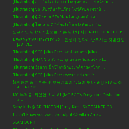
[Illustration] การบินไทยจัดการประชุมสายการพาณิชย์ป...
[Illustration] บล.เกียรตินาคินภัทร โชว์ศักยภาพวานิ...
[Illustration] ผู้เสียหาย STARK พร้อมสู้ต่อแม้ ก.ล...
[Illustration] โดดเด่น 2 ปีซ้อน! เซ็นทรัลพัฒนา ย้ำ...
오프라인 단합회 : 山으로 가는 단합대회 [EN-O'CLOCK EP116]
NEVER (GIVE UP) CITY #2 | 협상과 전략이 난무하는 깃발전쟁
[ZBTVi...
[Illustration] SCB Julius Baer เผยข้อมูลจาก Julius...
[Illustration] HANN เครือ รพ. มุกดาหารอินเตอร์ฯ เป...
[Illustration] รัฐสภาเม็กซิโกพลิกประวัติศาสตร์โลก ...
[Illustration] SCB Julius Baer reveals insights fr...
🗽맨해튼 & 브루클린! 보물기획이 뉴욕에 떴다 🔥 [TREASURE
AGENCY in ...
MC 부격돌: 위험한 초대 #1 (MC BOO’s Dangerous Invitation
#...
Stray Kids @ ARLINGTON [Stray Kids : SKZ-TALKER GO...
I didn't know you were the culprit.😱 Villain Arre...
SLAM DUNK