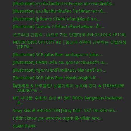
[Illustration] การบินไทยจัดการประชุมสายการพาณิชย์ป...
[Illustration] บล.เกียรตินาคินภัทร โชว์ศักยภาพวานิ...
[Illustration] ผู้เสียหาย STARK พร้อมสู้ต่อแม้ ก.ล...
[Illustration] โดดเด่น 2 ปีซ้อน! เซ็นทรัลพัฒนา ย้ำ...
오프라인 단합회 : 山으로 가는 단합대회 [EN-O'CLOCK EP116]
NEVER (GIVE UP) CITY #2 | 협상과 전략이 난무하는 깃발전쟁
[ZBTVi...
[Illustration] SCB Julius Baer เผยข้อมูลจาก Julius...
[Illustration] HANN เครือ รพ. มุกดาหารอินเตอร์ฯ เป...
[Illustration] รัฐสภาเม็กซิโกพลิกประวัติศาสตร์โลก ...
[Illustration] SCB Julius Baer reveals insights fr...
🗽맨해튼 & 브루클린! 보물기획이 뉴욕에 떴다 🔥 [TREASURE
AGENCY in ...
MC 부격돌: 위험한 초대 #1 (MC BOO’s Dangerous Invitation
#...
Stray Kids @ ARLINGTON [Stray Kids : SKZ-TALKER GO...
I didn't know you were the culprit.😱 Villain Arre...
SLAM DUNK