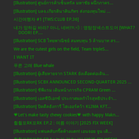
[Illustration] ศูนย์การค้าเซ็นทรัล มหาชัย ผนึกภาคร...
[Illustration] บลจ.เกียรตินาคินภัทร ส่งกองทุนใหม่ ...
시간여행자 #1 [TWS:CLUB EP.36]
내가 망하길 바라? 아니, 네버!🏃💨 : 명탐정넥스트도어 [WHAT?
DOOR! EP....
[Illustration] SCB ไทยพาณิชย์ สมทบทุน 5 ล้านบาท สร...
We are the cutest girls on the field, Team tripleS...
I WANT IT
푸른 고래 Blue whale
[Illustration] ผู้เสียหายจาก STARK ยังเดือดต่อเดิน...
[Illustration] SCBX ANNOUNCED SECOND-QUARTER 2025 ...
[Illustration] ซีพีแรม เดินหน้าภารกิจ CPRAM Green ...
[Illustration] เอสซีบีเอกซ์ ประกาศผลกำไรสุทธิประจำ...
[Illustration] ปิดดีลฮังการี ไฮเออร์คว้า KLIMA KFT...
💗Let's make tasty chewy cookies💗 with happy Makn...
췰췰포RK포RK EP.2 : 여름 이야기 [2025 FIX WEEK]
[Illustration] แฟนคลับกรี๊ดห้างแตก! เอนจอย จูน เดิ...