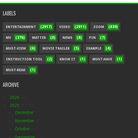
LABELS
(2917)
(2911)
(839)
ENTERTAINMENT
VIDEO
ZOOM
(376)
(8)
(8)
(7)
MV
MATTER
NEWS
PIN
(6)
(5)
(4)
MUST-VIEW
MOVIE TRAILER
EXAMPLE
(2)
(1)
(1)
INSTRUCTION TOOL
KNOW IT
MUST-HAVE
(1)
MUST-READ
ARCHIVE
►
2026
(82)
▼
2025
(1578)
►
December
(33)
►
November
(51)
►
October
(81)
►
September
(77)