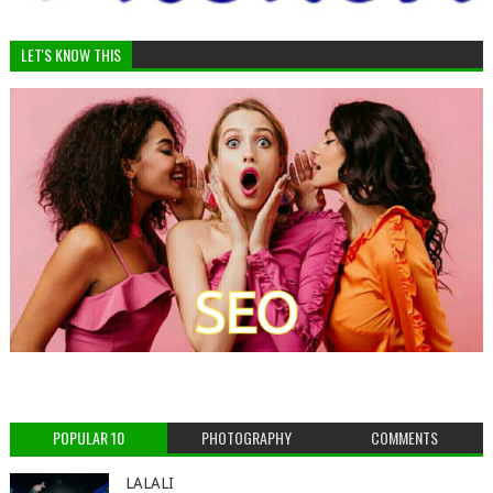
LET'S KNOW THIS
POPULAR 10
PHOTOGRAPHY
COMMENTS
LALALI