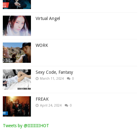
Virtual Angel
WORK
Sexy Code, Fantasy
March 11, 2024
0
FREAK
April 24, 2024
0
Tweets by @IIIIIIIIHOT