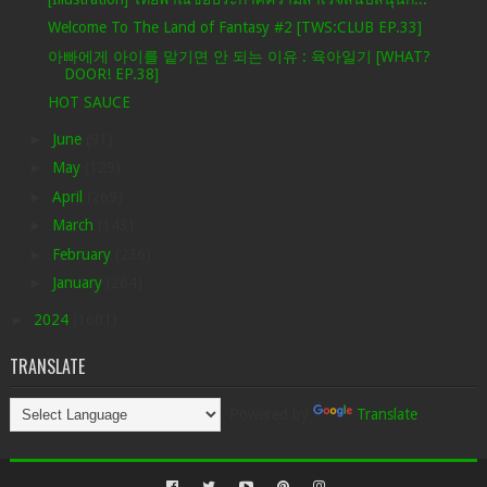
Welcome To The Land of Fantasy #2 [TWS:CLUB EP.33]
아빠에게 아이를 맡기면 안 되는 이유 : 육아일기 [WHAT?
DOOR! EP.38]
HOT SAUCE
►
June
(91)
►
May
(129)
►
April
(269)
►
March
(143)
►
February
(236)
►
January
(264)
►
2024
(1601)
TRANSLATE
Powered by
Translate