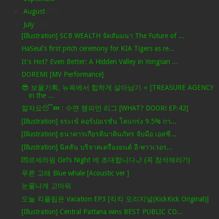
►
August
(72)
▼
July
(132)
[Illustration] SCB WEALTH จัดสัมมนา The Future of ...
HaSeul's first pitch ceremony for KIA Tigers as re...
It's Hot? Even Better: A Hidden Valley in Yongsan ...
DOREMI [MV Performance]
😎 보물기획, 뉴욕에서 힙하게 살아남기 ⭐️ [TREASURE AGENCY
in the ...
잘자요😴💤 : 수면 챔피언 리그 [WHAT? DOOR! EP.42]
[Illustration] จระเข้ คอร์ปอเรชั่น โตแกร่ง 9.5% กา...
[Illustration] ธนาคารเกียรตินาคินภัทร จับมือ เอสซี...
[Illustration] นิสสัน บริจาคเครื่องยนต์ อี-พาวเวอร...
💌르세라핌 Girl’s Night 에 초대합니다🌙 (꼭 참석해라?!)
푸른 고래 Blue whale [Acoustic ver ]
눈물나게 고마워
오늘 킥플립은 Vacation EP3 [킥킥 오리지널(KickKick Original)]
[Illustration] Central Pattana wins BEST PUBLIC CO...