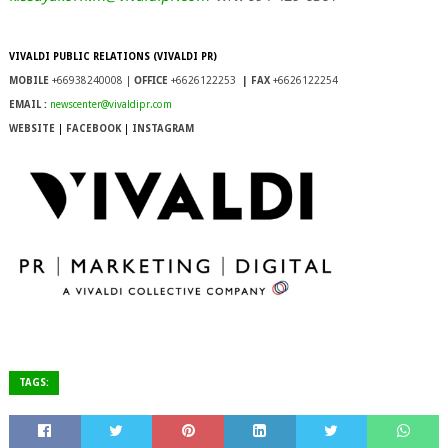
VIVALDI PUBLIC RELATIONS (VIVALDI PR)
OFFICE
MOBILE
+66938240008 |
+6626122253
| FAX
+6626122254
EMAIL :
newscenter@vivaldipr.com
WEBSITE
|
FACEBOOK
|
INSTAGRAM
TAGS: