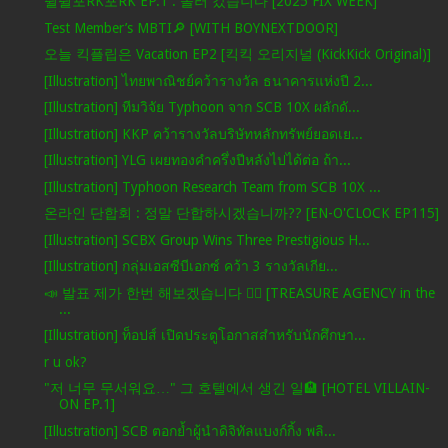
췰췰포RK포RK EP.1 : 놀러 갔습니다 [2025 FIX WEEK]
Test Member’s MBTI🔎 [WITH BOYNEXTDOOR]
오늘 킥플립은 Vacation EP2 [킥킥 오리지널 (KickKick Original)]
[Illustration] ไทยพาณิชย์คว้ารางวัล ธนาคารแห่งปี 2...
[Illustration] ทีมวิจัย Typhoon จาก SCB 10X ผลักดั...
[Illustration] KKP คว้ารางวัลบริษัทหลักทรัพย์ยอดเย...
[Illustration] YLG เผยทองคำครึ่งปีหลังไปได้ต่อ ถ้า...
[Illustration] Typhoon Research Team from SCB 10X ...
온라인 단합회 : 정말 단합하시겠습니까?? [EN-O'CLOCK EP115]
[Illustration] SCBX Group Wins Three Prestigious H...
[Illustration] กลุ่มเอสซีบีเอกซ์ คว้า 3 รางวัลเกีย...
📣 발표 제가 한번 해보겠습니다 🙋‍♂️ [TREASURE AGENCY in the
...
[Illustration] ท็อปส์ เปิดประตูโอกาสสำหรับนักศึกษา...
r u ok?
"저 너무 무서워요…" 그 호텔에서 생긴 일🏨 [HOTEL VILLAIN-
ON EP.1]
[Illustration] SCB ตอกย้ำผู้นำดิจิทัลแบงก์กิ้ง พลิ...