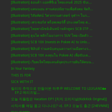
[Illustration] ฮอนด้า แอลพีจีเอ ไทยแลนด์ 2025 ขับเ...
[Illustration] แคนนอน สานต่อปณิธานเพื่อสังคม จัดกิ...
[Illustration] วิสัยทัศน์ วิศวกรรมศาสตร์ จุฬาฯ ในก...
[Illustration] เฟรเซอร์ส พร็อพเพอร์ตี้ ประเทศไทย ต...
[Illustration] ไทยพาณิชย์เดินหน้าหลักสูตร SCB ITP ...
[Illustration] ฮุนได พลิกโฉมวงการ SUV ไทย เปิดตัว ...
[Illustration] SCB 10X Invests in Pokee AI to Unlo...
[Illustration] ฟิลิปส์ ร่วมสนับสนุนความร่วมมือทางว...
[Illustration] SCB 10X ลงทุนใน Pokee AI เพื่อขับเค...
[Illustration] เวียตเจ็ทไทยแลนด์จุดประกายฝันให้คนน...
In Your Fantasy
THIS IS FOR
SICK WITH IT
릴리의 추억으로 만들어본 하루💭 WELCOME TO LILYLAND🏡
EP.2 메리즈빌...
오늘 킥플립은 Vacation EP1 [킥킥 오리지널(KickKick Original)]
사직서를 매일 품고 다니나요? 네. EP.3 오늘도 출근 [24EVNNE]