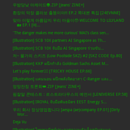
우밤당낮 아케이드👽.ZIP [Jeans' ZINE+]
환장의 막장 콜라보 출똥이야!! EP.2 쪽대본 특집 [24EVNNE]
맞아 이렇게 아름답지 우리 마을이🥹 WELCOME TO LILYLAND
🏡 EP.1 [메...
'The danger makes me more curious' MAI’s class sen...
[Illustration] SCB 10X partners AI Singapore as Th...
[Illustration] SCB 10X จับมือ AI Singapore ร่วมขับ...
저~ 물가의 스키즈 (Low Poolside SKZ) #2 [SKZ CODE Ep.80]
[Illustration] KKP ผนึกกำลัง Goldman Sachs Asset M...
Let's play forever🤸‍♀️ [TRICKY HOUSE EP.66]
[Illustration] แคนนอน ผนึกพลังจิตอาสา C-Ranger และ...
엉망잔칭 토론회👑.ZIP [Jeans' ZINE+]
핌잘알 콘테스트 : 르스트라다무스의 예언서 [LENIVERSE EP.58]
[Illustration] IROYAL จับมือพันธมิตร EEST Energy S...
우리 회사 정상영업합니다 [aespa (ae)company EP.01] [Dirty
Wor...
Deja Vu
[Illustration] ไทยพาณิชย์ประกาศความสำเร็จสนับสนุนก...