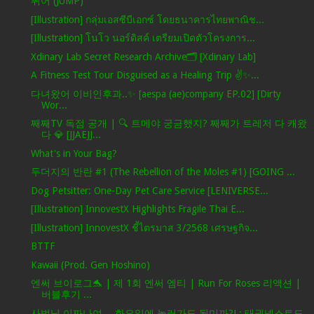
뛰어 (JUMP)
[Illustration] กลุ่มเอสซีบีเอกซ์ โดยธนาคารไทยพาณิช...
[Illustration] โนโว นอร์ดิสค์ เตรียมเปิดตัวโครงการ...
Xdinary Lab Secret Research Archive🗂️ [Xdinary Lab]
A Fitness Test Tour Disguised as a Healing Trip ✌✨...
다녀왔어 이비인후과..✨ [aespa (ae)company EP.02] [Dirty
Wor...
째째TV 독점 공개 | 🔍 트메야 궁금했지? 째째가 트레저 다 캐왔
다 💎 [JJAEJJ...
What's in Your Bag?
두더지의 반란 #1 (The Rebellion of the Moles #1) [GOING ...
Dog Petsitter: One-Day Pet Care Service [LENIVERSE...
[Illustration] InnovestX Highlights Fragile Thai E...
[Illustration] InnovestX ชี้ไตรมาส 3/2568 เศรษฐกิจ...
BTTF
Kawaii (Prod. Gen Hoshino)
엔써 브이로그🐬 | 제 1회 엔써 엠티 | Run For Roses 리액션 |
버블후기 ...
사범님 이짜나여… 화요일에 놀러가도 됩미까?! : 태권넥스트도