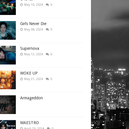
May 10, 2024
0
Girls Never Die
May 08, 2024
0
Supernova
May 13, 2024
0
WOKE UP
May 21, 2024
0
Armageddon
MAESTRO
April 29, 2024
0