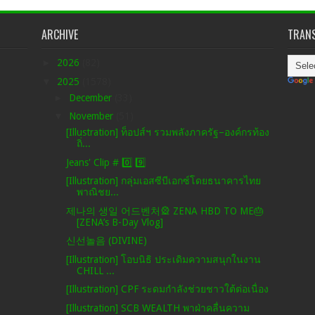
ARCHIVE
TRANS
►
2026
(82)
▼
2025
(1578)
►
December
(33)
▼
November
(51)
[Illustration] ท็อปส์ฯ รวมพลังภาครัฐ–องค์กรท้อง
ถิ่...
Jeans' Clip # 0️⃣ 9️⃣
[Illustration] กลุ่มเอสซีบีเอกซ์โดยธนาคารไทย
พาณิชย...
제나의 생일 어드벤처🎡 ZENA HBD TO ME🎂
[ZENA’s B-Day Vlog]
신선놀음 (DIVINE)
[Illustration] โอบนิธิ ประเดิมความสนุกในงาน
CHILL ...
[Illustration] CPF ระดมกำลังช่วยชาวใต้ต่อเนื่อง
[Illustration] SCB WEALTH พาฝ่าคลื่นความ