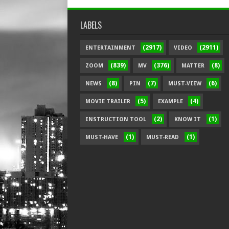
LABELS
(2917)
(2911)
ENTERTAINMENT
VIDEO
(839)
(376)
(8)
ZOOM
MV
MATTER
(8)
(7)
(6)
NEWS
PIN
MUST-VIEW
(5)
(4)
MOVIE TRAILER
EXAMPLE
(2)
(1)
INSTRUCTION TOOL
KNOW IT
(1)
(1)
MUST-HAVE
MUST-READ