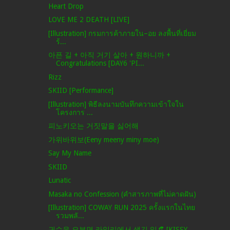
Heart Drop
LOVE ME 2 DEATH [LIVE]
[Illustration] กรมการค้าภายใน–อย ลงพื้นที่เยี่ยม
ร้...
아픈 길 + 아직 거기 살아 + 원하니까 +
Congratulations [DAY6 'PI...
Rizz
SKIID [Performance]
[Illustration] พิธีลงนามบันทึกความเข้าใจใน
โครงการ ...
피노키오는 거짓말을 싫어해
가위바위보(Eeny meeny miny moe)
Say My Name
SKIID
Lunatic
Masaka no Confession (คำสารภาพที่ไม่คาดฝัน)
[Illustration] COWAY RUN 2025 ครั้งแรกในไทย
รวมพลั...
귀수읍 오부면 라잎리에서 생긴 일👒 [KISSY