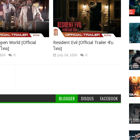
pen World [Official
Resident Evil [Official Trailer ซับ
บไทย]
ไทย]
2026
0
July 24, 2026
0
BLOGGER
DISQUS
FACEBOOK