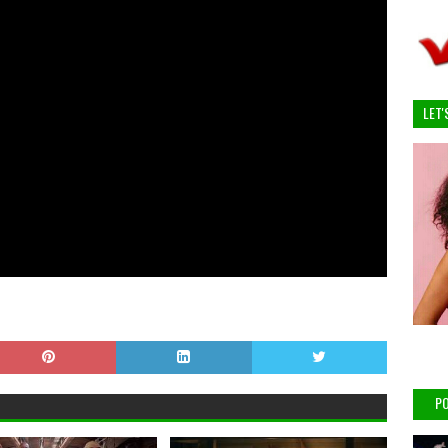
LET'
PO