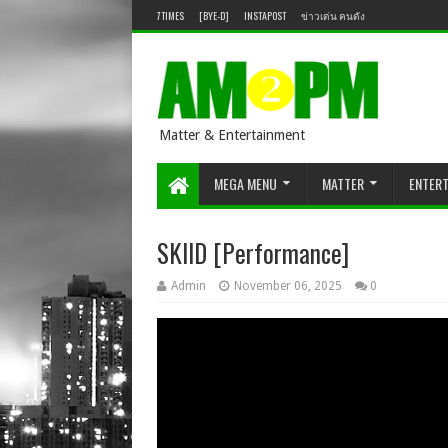
7TIMES
[BYE-D]
INSTAPOST
ข่าวเด่น คนดัง
Matter & Entertainment
MEGA MENU
MATTER
ENTER
SKIID [Performance]
Admin
November 06, 2025
0