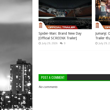
Spider-Man: Brand New Day
Jumanji: O
[Official SCREENX Trailer]
Trailer ซั
July 29, 2026
0
July 29, 
POST A COMMENT
No comments