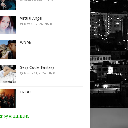
Virtual Angel
May 31, 2024
0
WORK
Sexy Code, Fantasy
March 11, 2024
0
FREAK
s by @IIIIIIIIHOT