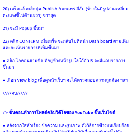
20) เสร็จแล้วคลิกปุม Publish /เผยแพร่ สีส้ม (ข้างในมีรูปสามเหลี่ยม
ตะแคงชี้ไปด้านขวา) ขวาสุด
21) จะมี Popup ขึ้นมา
22) คลิก CONFIRM
เมื่อเสร็จ จะกลับไปที่หน้า Dash board ตามเดิม
และจะเห็นรายการที่เพิ่มขึ้นมา
● คลิก ไอคอนสามขีด ที่อยู่ข้างหน้ารูปโลโก้ตัว B จะมีแถบรายการ
ขึ้นมา
● เลือก View blog เพื่อดูหน้าเว็บฯ จะได้ตรวจสอบความถูกต้อง ฯลฯ
/////จบ//////
👉
ขั้นตอนทำการโพสต์คลิปวิดีโอของ YouTube ขึ้นเว็บไซต์
● หลังจากใส่หัวเรื่อง ข้อความ และรูปภาพ ดังวิธีการข้างบนเรียบร้อย
แล้ว หากต้องการแทรกฝังคลิป YouTube ให้เลื่อนเคอร์เซอร์ไปยัง