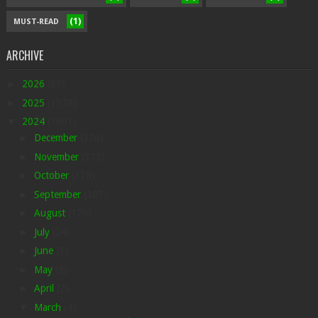
(1)
MUST-READ
ARCHIVE
►
2026
(85)
►
2025
(1578)
▼
2024
(1601)
►
December
(326)
►
November
(373)
►
October
(378)
►
September
(307)
►
August
(176)
►
July
(24)
►
June
(3)
►
May
(8)
►
April
(2)
▼
March
(4)