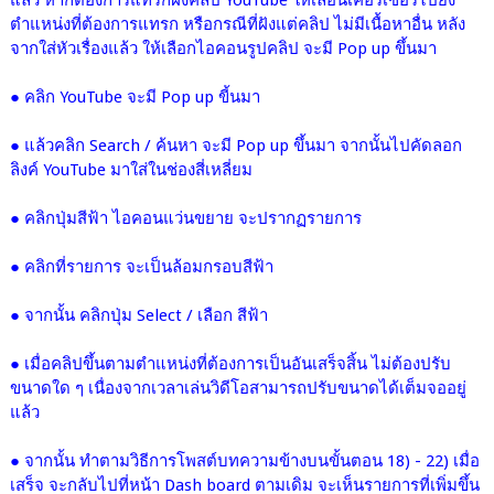
ตำแหน่งที่ต้องการแทรก หรือกรณีที่ฝังแต่คลิป ไม่มีเนื้อหาอื่น หลัง
จากใส่หัวเรื่องแล้ว ให้เลือกไอคอนรูปคลิป จะมี Pop up ขึ้นมา
● คลิก YouTube
จะมี Pop up ขี้นมา
● แล้วคลิก Search / ค้นหา จะมี Pop up ขึ้นมา จากนั้นไปคัดลอก
ลิงค์ YouTube มาใส่ในช่องสี่เหลี่ยม
●
คลิกปุ่มสีฟ้า ไอคอนแว่นขยาย จะปรากฏรายการ
● คลิกที่รายการ จะเป็นล้อมกรอบสีฟ้า
● จากนั้น คลิกปุ่ม Select / เลือก สีฟ้า
●
เมื่อคลิปขึ้นตามตำแหน่งที่ต้องการเป็นอันเสร็จสิ้น ไม่ต้องปรับ
ขนาดใด ๆ เนื่องจากเวลาเล่นวิดีโอ
สามารถปรับขนาดได้เต็มจอ
อยู่
แล้ว
● จากนั้น ทำตามวิธี
การโพสต์บทความข้างบน
ขั้นตอน 18) - 22) เมื่อ
เสร็จ จะกลับไปที่หน้า Dash board ตามเดิม
จะเห็นรายการที่เพิ่มขึ้น