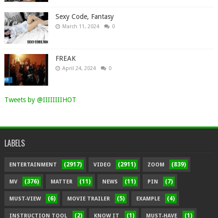
Sexy Code, Fantasy
March 11, 2024
0
FREAK
April 24, 2024
0
Tweets by @IIIIIIIIHOT
LABELS
(2917)
(2911)
(839)
ENTERTAINMENT
VIDEO
ZOOM
(376)
(11)
(11)
(7)
MV
MATTER
NEWS
PIN
(6)
(5)
(4)
MUST-VIEW
MOVIE TRAILER
EXAMPLE
(2)
(1)
(1)
INSTRUCTION TOOL
KNOW IT
MUST-HAVE