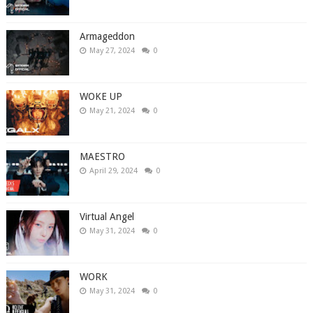
Armageddon
May 27, 2024
0
WOKE UP
May 21, 2024
0
MAESTRO
April 29, 2024
0
Virtual Angel
May 31, 2024
0
WORK
May 31, 2024
0