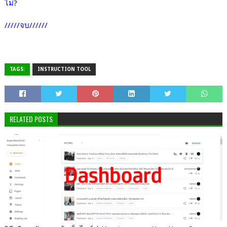
ไม่?
/////จบ//////
TAGS:
INSTRUCTION TOOL
RELATED POSTS