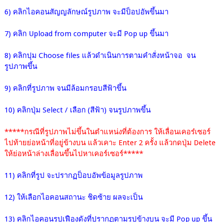
6) คลิกไอคอนสัญญลักษณ์รูปภาพ จะมีป็อปอัพขึ้นมา
7) คลิก Upload from computer จะมี Pop up ขึ้นมา
8) คลิกปุม Choose files
แล้วดำเนินการตามคำสั่งหน้าจอ
จน
รูปภาพขึ้น
9) คลิกที่รูปภ
าพ จนมีล้อมกรอบสีฟ้าขึ้น
10) คลิกปุ่ม Select / เลือก (สีฟ้า) จนรูปภาพขึ้น
*****กรณีที่รูปภาพไม่ขึ้นในตำแหน่งที่ต้องการ ให้เลื่อนเคอร๋เซอร์
ไปท้ายย่อหน้าที่อยู่ข้างบน แล้วเคาะ Enter 2 ครั้ง แล้วกดปุ่ม Delete
ให้ย่อหน้าล่างเลื่อนขึ้นไปหาเคอร์เซอร์*****
11) คลิกที่รูป จะปรากฏป็อบอัพข้อมูลรูปภาพ
12) ให้เลือกไอคอนสถานะ ชิดซ้าย ผลจะเป็น
13) คลิกไอคอนรูปเฟืองดังที่ปรากฏตามรูปข้างบน จะมี Pop up ขึ้น