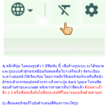
4) คลิกที่ปุ่ม ไอคอนรูปตัว T มีขีดทับ นี้ เพื่อล้างรูปแบบ จะได้ขนาด
และรูปแบบตัวอักษรเหมือนกันหมดทั้งเว็บฯ เสร็จแล้ว จัดระเบียบ
ระหว่างย่อหน้าให้เรียบร้อย โดยการคลิกให้
เคอร์เซอร์กะพริบที่หน้า
อักขระตัวแรกของย่อหน้าแรก แล้วเคาะปุ่ม Back Space ไปจนชิด
ขอบด้านซ่ายและบนสุด หลังจากสายตาเห็นว่าชิดแล้ว
ต้องเคาะย้ำ
อีก 2-3 ครั้งเพื่อลบสิ่งอันไม่พึงประสงค์ที่ไม่อาจมองเห็นด้วยตาออก
5) เลื่อนเคอร์เซอร์ไปยังตำแหน่งที่ต้องการจะใส่รูป